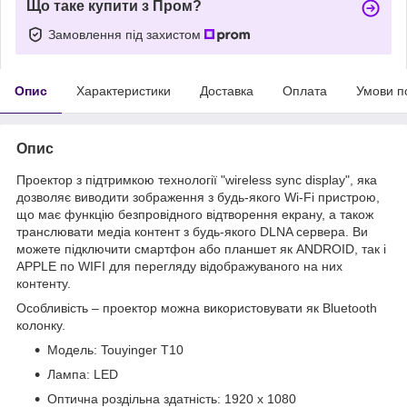
Що таке купити з Пром?
Замовлення під захистом
Опис
Характеристики
Доставка
Оплата
Умови п
Опис
Проектор з підтримкою технології "wireless sync display", яка
дозволяє виводити зображення з будь-якого Wi-Fi пристрою,
що має функцію безпровідного відтворення екрану, а також
транслювати медіа контент з будь-якого DLNA сервера. Ви
можете підключити смартфон або планшет як ANDROID, так і
APPLE по WIFI для перегляду відображуваного на них
контенту.
Особливість – проектор можна використовувати як Bluetooth
колонку.
Модель: Touyinger T10
Лампа: LED
Оптична роздільна здатність: 1920 x 1080