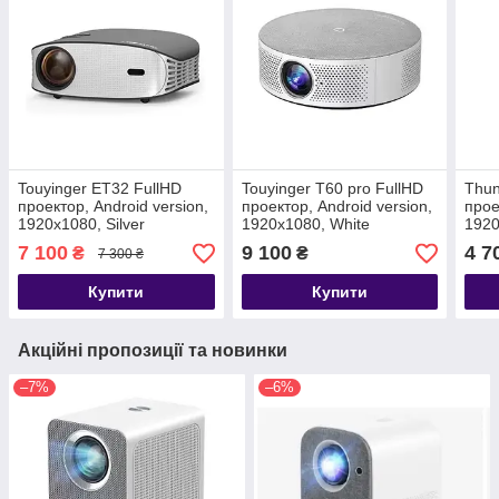
Touyinger ET32 FullHD
Touyinger T60 pro FullHD
Thun
проектор, Android version,
проектор, Android version,
прое
1920х1080, Silver
1920х1080, White
1920
7 100
9 100
4 7
₴
₴
7 300 ₴
Купити
Купити
Акційні пропозиції та новинки
–7%
–6%