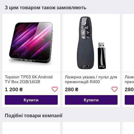
З цим товаром також замовляють
Topsion TP03 6K Android
Лазерна указка / пульт для
Лазе
TV Box 2GB/16GB
презентацій R400
през
1 200
280
280
₴
₴
Купити
Купити
Подібні товари компанії