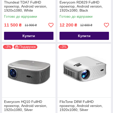
Thundeal TDA7 FullHD
Everycom RD829 FullHD
проектор, Android version,
проектор, Android version,
1920х1080, White
1920х1080, Black
Готово до відправки
Готово до відправки
11 500
12 200
₴
₴
11 900 ₴
12 600 ₴
Купити
Купити
–3%
Подарунок
–3%
Everycom HQ10 FullHD
FlixTone D8W FullHD
проектор, Android version,
проектор, Android version,
1920х1080, Silver
1920х1080, Silver