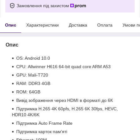
Замовлення під захистом
Опис
Характеристики
Доставка
Оплата
Умови п
Опис
OS: Android 10.0
CPU: Allwinner H616 64-bit quad core ARM A53
GPU: Mali-T720
RAM: DDR3 4GB
ROM: 64GB
Вивід зображення через HDMI в форматі до 6К
Підтримка H.265 4K 60pfs, H.265 6K 30fps, HEVC,
HDR10 4K/6K
Підтримка Auto Frame Rate
Підтримка карток пам'яті
Ethernet: 100M