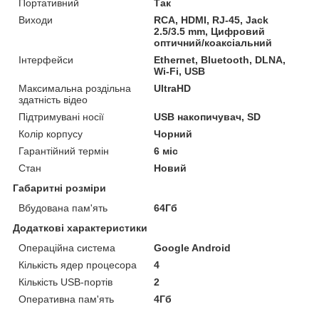
Портативний
Так
Виходи
RCA, HDMI, RJ-45, Jack
2.5/3.5 mm, Цифровий
оптичний/коаксіальний
Інтерфейси
Ethernet, Bluetooth, DLNA,
Wi-Fi, USB
Максимальна роздільна
UltraHD
здатність відео
Підтримувані носії
USB накопичувач, SD
Колір корпусу
Чорний
Гарантійний термін
6 міс
Стан
Новий
Габаритні розміри
Вбудована пам'ять
64Гб
Додаткові характеристики
Операційна система
Google Android
Кількість ядер процесора
4
Кількість USB-портів
2
Оперативна пам'ять
4Гб