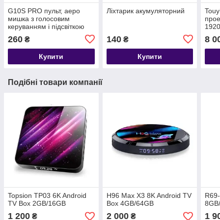
G10S PRO пульт, аеро
Ліхтарик акумуляторний
Touy
мишка з голосовим
прое
керуванням і підсвіткою
1920
260
140
8 0
₴
₴
Купити
Купити
Подібні товари компанії
Topsion TP03 6K Android
H96 Max X3 8K Android TV
R69-
TV Box 2GB/16GB
Box 4GB/64GB
8GB
1 200
2 000
1 9
₴
₴