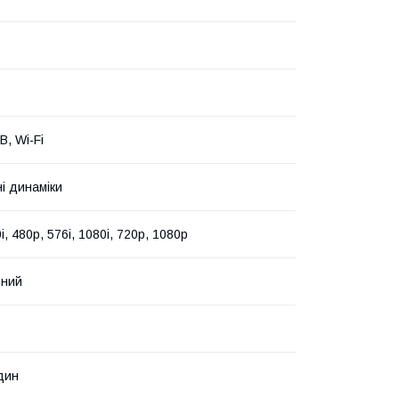
B, Wi-Fi
і динаміки
i, 480p, 576i, 1080i, 720p, 1080p
вний
дин