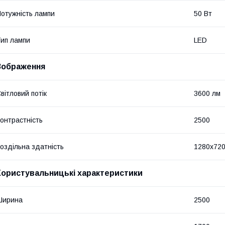
отужність лампи
50 Вт
ип лампи
LED
Зображення
вітловий потік
3600 лм
онтрастність
2500
оздільна здатність
1280x72
Користувальницькі характеристики
Ширина
2500