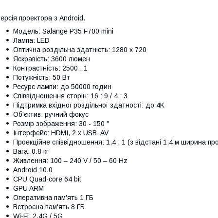
ерсія проектора з Android.
Модель: Salange P35 F700 mini
Лампа: LED
Оптична роздільна здатність: 1280 x 720
Яскравість: 3600 люмен
Контрастність: 2500 : 1
Потужність: 50 Вт
Ресурс лампи: до 50000 годин
Співвідношення сторін: 16 : 9 / 4 : 3
Підтримка вхідної роздільної здатності: до 4K
Об'єктив: ручний фокус
Розмір зображення: 30 - 150 "
Інтерфейс: HDMI, 2 x USB, AV
Проекційне співвідношення: 1,4 : 1 (з відстані 1,4 м ширина про
Вага: 0.8 кг
Живлення: 100 – 240 V / 50 – 60 Hz
Android 10.0
CPU Quad-core 64 bit
GPU ARM
Оперативна пам'ять 1 ГБ
Встроєна пам'ять 8 ГБ
Wi-Fi: 2,4G / 5G