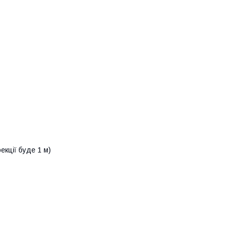
екції буде 1 м)