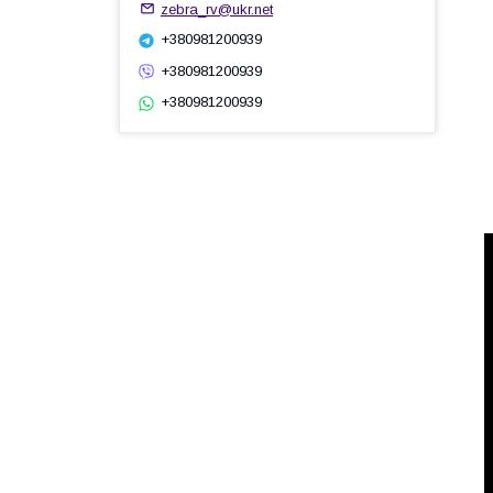
zebra_rv@ukr.net
+380981200939
+380981200939
+380981200939