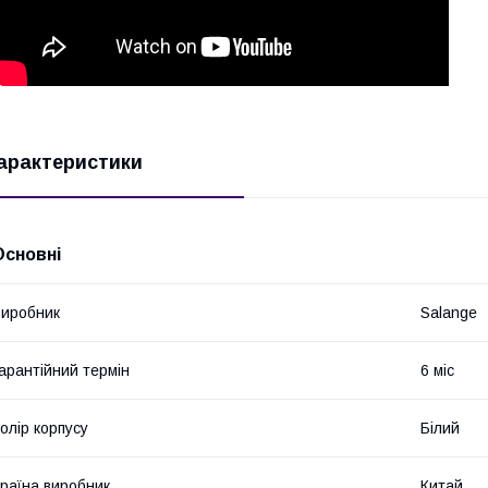
арактеристики
Основні
иробник
Salange
арантійний термін
6 міс
олір корпусу
Білий
раїна виробник
Китай