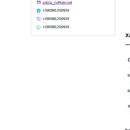
zebra_rv@ukr.net
+380981200939
+380981200939
+380981200939
Х
К
М