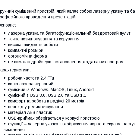
ручний суміщений пристрій, який являє собою лазерну указку та 
рофесійного проведення презентацій
сновне:
лазерна указка та багатофункціональний бездротовий пульт
точне позиціонування та керування
висока швидкість роботи
компактні розміри
ергономічна форма
не вимагає драйверів, встановлення додаткових програм
арактеристики:
робоча частота 2.4 ГГц
колір лазера червоний
сумісний із Windows, MacOS, Linux, Android
сумісний з USB 3.0, USB 2.0 та USB 1.1
комфортна робота в радіусі 20 метрів
перехід у режим очікування
матеріал ABS пластик
USB-приймач зберігається у корпусі пристрою
функції – лазерна указка, відображення чорного екрану, насту
вимкнення