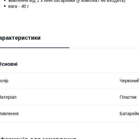
живлення від 1 х ААА батарейки (у комплект не входить)
вага - 40 г
арактеристики
Основні
олір
Червони
атеріал
Пластик
Живлення
Батарей