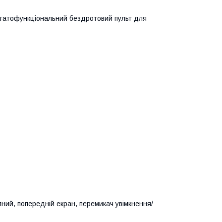
багатофункціональний бездротовий пульт для
пний, попередній екран, перемикач увімкнення/