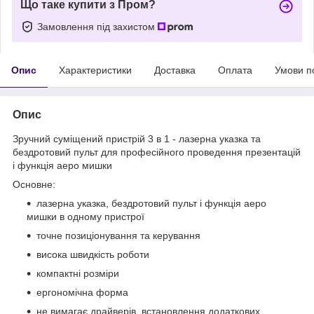
Що таке купити з Пром?
Замовлення під захистом
Опис
Характеристики
Доставка
Оплата
Умови п
Опис
Зручний суміщений пристрій 3 в 1 - лазерна указка та
бездротовий пульт для професійного проведення презентацій
і функція аеро мишки
Основне:
лазерна указка, бездротовий пульт і функція аеро
мишки в одному пристрої
точне позиціонування та керування
висока швидкість роботи
компактні розміри
ергономічна форма
не вимагає драйверів, встановлення додаткових