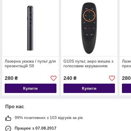
Лазерна указка / пульт для
G10S пульт, аеро мишка з
Лазе
презентацій S9
голосовим керуванням
през
280
240
280
₴
₴
Купити
Купити
Про нас
99% позитивних з 103 відгуків за рік
Працює з 07.08.2017