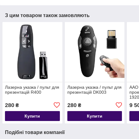
З цим товаром також замовляють
Лазерна указка / пульт для
Лазерна указка / пульт для
AAO
презентацій R400
презентацій DK003
прое
1920
280
280
9 5
₴
₴
Купити
Купити
Подібні товари компанії