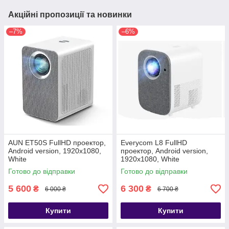
Акційні пропозиції та новинки
–7%
–6%
AUN ET50S FullHD проектор,
Everycom L8 FullHD
Android version, 1920х1080,
проектор, Android version,
White
1920х1080, White
Готово до відправки
Готово до відправки
5 600
6 300
₴
₴
6 000 ₴
6 700 ₴
Купити
Купити