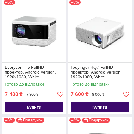
–5%
–5%
Everycom T5 FullHD
Touyinger HQ7 FullHD
проектор, Android version,
проектор, Android version,
1920х1080, White
1920х1080, White
Готово до відправки
Готово до відправки
7 400
7 600
₴
₴
7 800 ₴
8 000 ₴
Купити
Купити
–3%
Подарунок
–3%
Подарунок