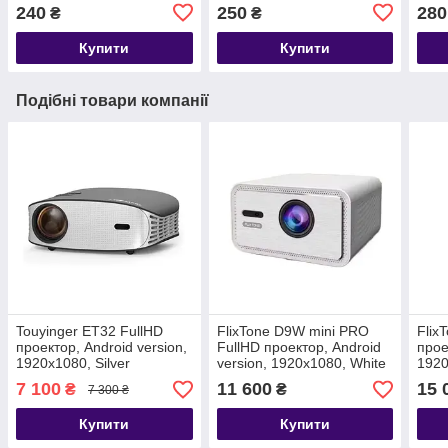
240
250
280
₴
₴
Купити
Купити
Подібні товари компанії
Touyinger ET32 FullHD
FlixTone D9W mini PRO
Flix
проектор, Android version,
FullHD проектор, Android
прое
1920х1080, Silver
version, 1920х1080, White
1920
7 100
11 600
15 
₴
₴
7 300 ₴
Купити
Купити