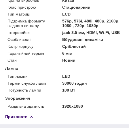
Країна виробник
Китай
Клас пристрою
Стаціонарний
Тип матриці
LCD
Підтримка формату
576p, 576i, 480i, 480p, 2160p,
вхідного сигналу
1080i, 720p, 1080p
Інтерфейси
jack 3.5 мм, HDMI, Wi-Fi, USB
Особливості
Вбудовані динаміки
Колір корпусу
Сріблястий
Гарантійний термін
6 міс
Стан
Новий
Лампа
Тип лампи
LED
Термін служби ламп
30000 годин
Потужність лампи
100 Вт
Зображення
Роздільна здатність
1920x1080
Приховати