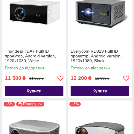
Thundeal TDA7 FullHD
Everycom RD829 FullHD
проектор, Android version,
проектор, Android version,
1920х1080, White
1920х1080, Black
Готово до відправки
Готово до відправки
11 500
12 200
₴
₴
11 900 ₴
12 600 ₴
Купити
Купити
–3%
Подарунок
–3%