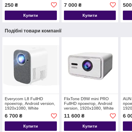
250
7 000
500
₴
₴
Купити
Купити
Подібні товари компанії
Everycom L8 FullHD
FlixTone D9W mini PRO
AUN 
проектор, Android version,
FullHD проектор, Android
прое
1920х1080, White
version, 1920х1080, White
1920
6 700
11 600
6 0
₴
₴
Купити
Купити