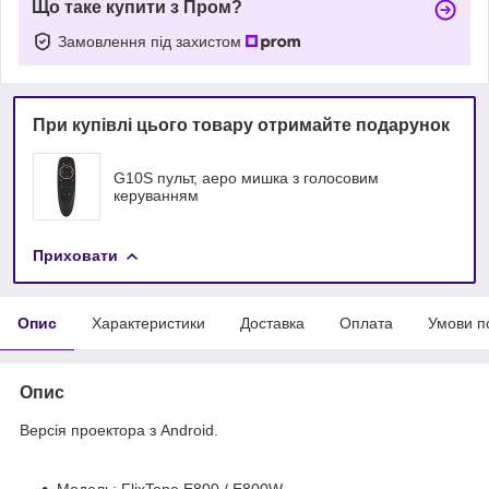
Що таке купити з Пром?
Замовлення під захистом
При купівлі цього товару отримайте подарунок
G10S пульт, аеро мишка з голосовим
керуванням
Приховати
Опис
Характеристики
Доставка
Оплата
Умови п
Опис
Версія проектора з Android.
Модель: FlixTone E800 / E800W